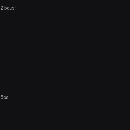
02 baus!
ções.