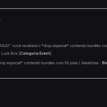
L
"ANJO" você receberá o *drop especial* contendo bundles com 
 Luck Box [
Categoria Event
].
op especial* contendo bundles com 50 joias ( Aleatórias -
Bl