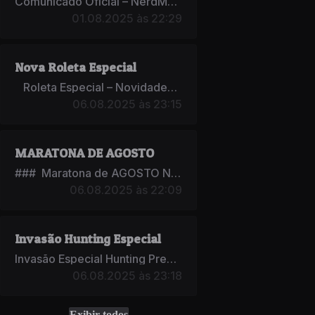
Comunicado Oficial – NerdMU Caros jogadores, Gostaríamos de a...
01.08.2025 às 22:29
Nova Roleta Especial
Roleta Especial – Novidades no NerdMU! Olá, guer...
06.08.2025 às 23:15
MARATONA DE AGOSTO
### Maratona de AGOSTO NerdMU "O mês dos Pais chegou, e &...
06.08.2025 às 22:09
Invasão Hunting Especial
Invasão Especial Hunting Prepare-se para um evento mágico e extrao...
06.08.2025 às 23:18
Exibir todos