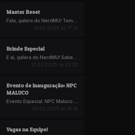
Master Reset
Fala, galera do NerdMU! Temos uma grande novidade para vocês: o Master Res...
14.02.2025 às 17:14
Brinde Especial
E aí, galera do NerdMU! Sabemos que o NerdMU é Pay to Win, mas sem...
21.02.2025 às 23:22
Evento de inauguração: NPC
MALUCO
Evento Especial: NPC Maluco no NerdMU! Fala, galera! Tudo certo? Para dar aquele...
06.02.2025 às 18:16
Vagas na Equipe!