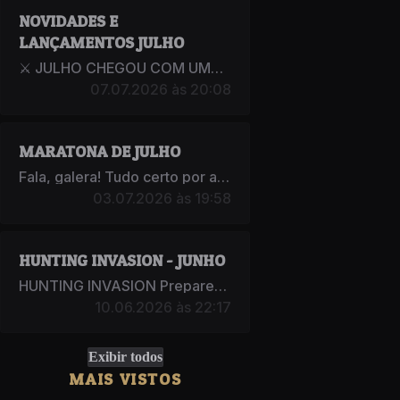
NOVIDADES E
LANÇAMENTOS JULHO
⚔️ JULHO CHEGOU COM UMA NOVA DINÂMICA NO NERDMU! Alô, Nerds...
07.07.2026 às 20:08
MARATONA DE JULHO
Fala, galera! Tudo certo por aí? A Maratona de Julho do NerdMU está...
03.07.2026 às 19:58
HUNTING INVASION - JUNHO
HUNTING INVASION Preparem-se para mais uma grande caçada no NerdMU! Os mo...
10.06.2026 às 22:17
Exibir todos
MAIS VISTOS